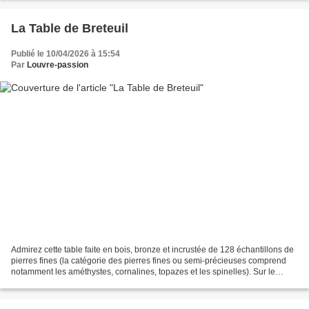
La Table de Breteuil
Publié le 10/04/2026 à 15:54
Par
Louvre-passion
Admirez cette table faite en bois, bronze et incrustée de 128 échantillons de
pierres fines (la catégorie des pierres fines ou semi-précieuses comprend
notamment les améthystes, cornalines, topazes et les spinelles). Sur le
plateau, il y a des médaillons...