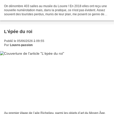
On dénombre 403 salles au musée du Louvre ! En 2018 elles ont reçu une
nouvelle numérotation mais, dans la pratique, ce n'est pas évident. Assez
souvent des touristes perdus, munis de leur plan, me posent ce genre de
question : « Où est la salle 345 ?...
L'épée du roi
Publié le 05/06/2026 à 09:55
Par
Louvre-passion
Au premier étage de l’aile Richelieu, parmi les objets d’art du Moyen Âge,