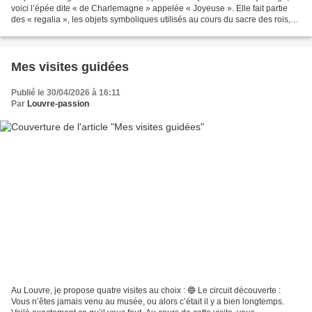
voici l’épée dite « de Charlemagne » appelée « Joyeuse ». Elle fait partie
des « regalia », les objets symboliques utilisés au cours du sacre des rois,
cérémonie qui conférait...
Mes visites guidées
Publié le 30/04/2026 à 16:11
Par
Louvre-passion
Au Louvre, je propose quatre visites au choix : 🔵 Le circuit découverte :
Vous n’êtes jamais venu au musée, ou alors c’était il y a bien longtemps.