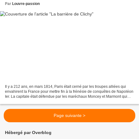
Par
Louvre-passion
Il y a 212 ans, en mars 1814, Paris était cerné par les troupes alliées qui
envahirent la France pour mettre fin à la frénésie de conquêtes de Napoléon
Ier. La capitale était défendue par les maréchaux Moncey et Marmont qui
résistèrent une journée mais...
Page suivante >
Hébergé par Overblog