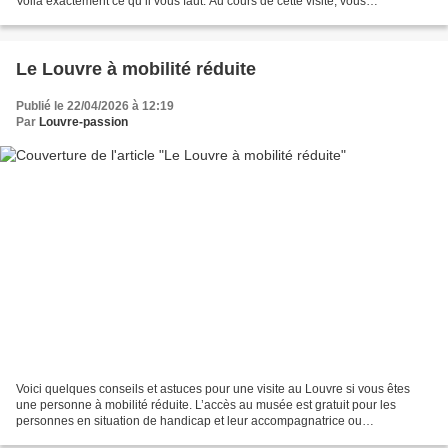
Voilà exactement ce qu’il vous faut. Au cours de cette visite, vous
découvrirez le musée et ses principaux...
Le Louvre à mobilité réduite
Publié le 22/04/2026 à 12:19
Par
Louvre-passion
Voici quelques conseils et astuces pour une visite au Louvre si vous êtes
une personne à mobilité réduite. L’accès au musée est gratuit pour les
personnes en situation de handicap et leur accompagnatrice ou
accompagnateur. Arriver au musée Si vous arrivez...